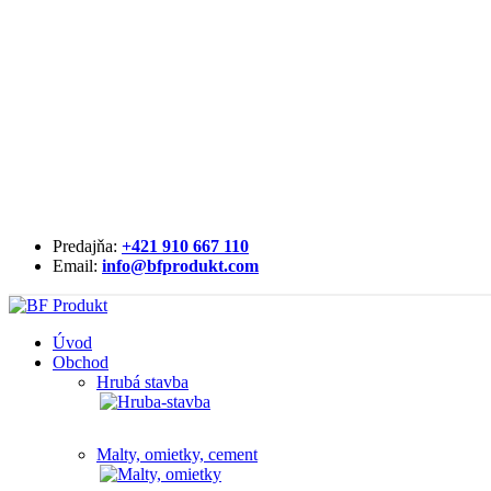
Doprava zadarmo pri nákupe nad 60€
Zľava až 30 % na vybrané položky
100% bezpečná platba
Predajňa:
+421 910 667 110
Email:
info@bfprodukt.com
Úvod
Obchod
Hrubá stavba
Malty, omietky, cement