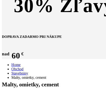
30% Zľav
DOPRAVA ZADARMO PRI NÁKUPE
60
nad
€
Home
Obchod
Stavebniny
Malty, omietky, cement
Malty, omietky, cement