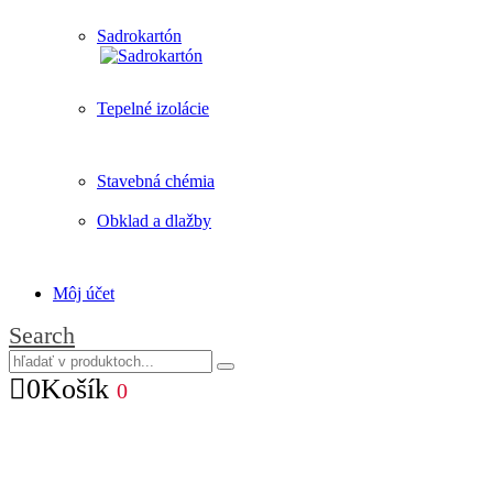
Sadrokartón
Tepelné izolácie
Stavebná chémia
Obklad a dlažby
Môj účet
Search
0
Košík
0