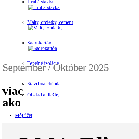
Hrubá stavba
Malty, omietky, cement
Sadrokartón
Tepelné izolácie
September / Október 2025
Stavebná chémia
viac
Obklad a dlažby
ako
Môj účet